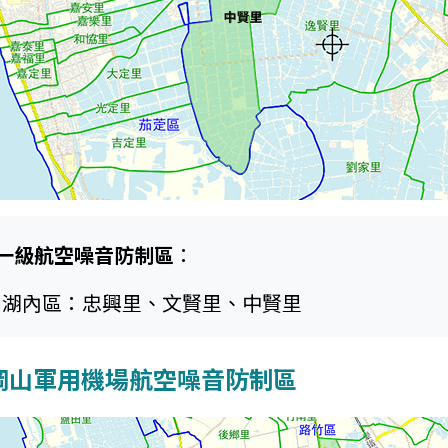
一級航空噪音防制區
：
湖內區：忠興里、文賢里、中賢里
岡山軍用機場航空噪音防制區