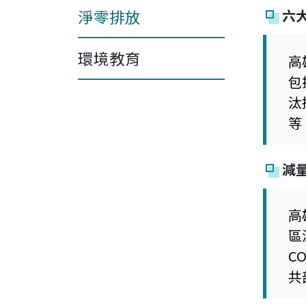
淨零排放
六
環境教育
高
包
汰
等
減
高
區
C
共