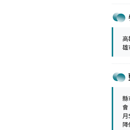
高
雄
縣
會
月
降