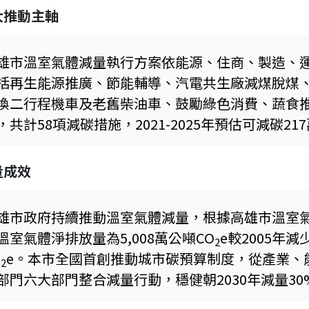
大推動主軸
雄市溫室氣體減量執行方案依能源、住商、製造、
括再生能源推廣、節能輔導、汽電共生廠減煤脫煤
換二行程機車及老舊柴油車、鼓勵綠色消費、蔬食
，共計58項減碳措施，2021-2025年預估可減碳21
量成效
雄市政府持續推動溫室氣體減量，根據高雄市溫室氣
溫室氣體淨排放量為5,008萬公噸CO
e較2005年減
2
O
e。本市全國首創推動城市碳預算制度，從產業、
2
部門六大部門整合減量行動，穩健朝2030年減量30