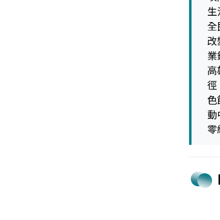
生
全
改
業
高
徑
色
動
零