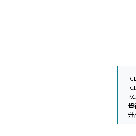
IC
I
K
舉
升