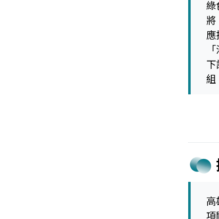
綠
將
應
「
下
組
高
項