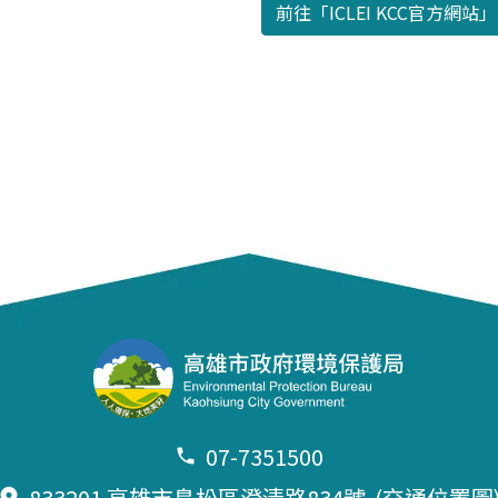
前往「ICLEI KCC官方網站」
07-7351500
833201 高雄市鳥松區澄清路834號
(交通位置圖