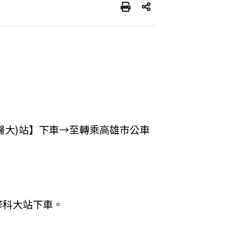
醫大)站】下車→至轉乘高雄市公車
修科大站下車。