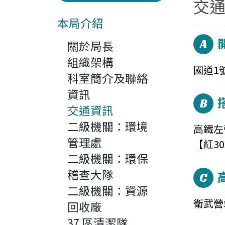
交
本局介紹
A
關於局長
組織架構
國道1
科室簡介及聯絡
資訊
B
交通資訊
二級機關：環境
高鐵左
管理處
【紅3
二級機關：環保
稽查大隊
C
二級機關：資源
衛武營
回收廠
37 區清潔隊