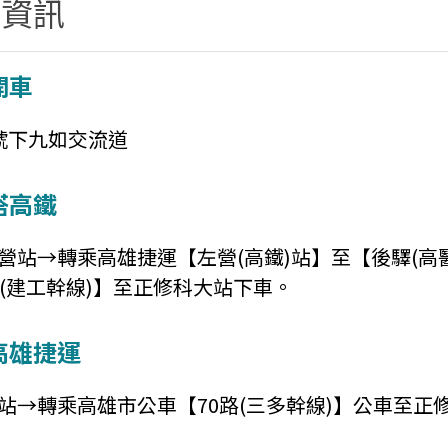
通資訊
開車
號下九如交流道
搭高鐵
營站→轉乘高雄捷運【左營(高鐵)站】至【後驛(高
0(建工幹線)】至正修科大站下車。
高雄捷運
站→轉乘高雄市公車【70路(三多幹線)】公車至正