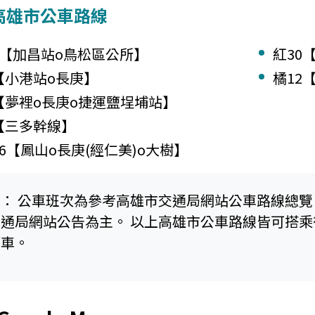
高雄市公車路線
7【加昌站o鳥松區公所】
紅30
【小港站o長庚】
橘12
0【夢裡o長庚o捷運鹽埕埔站】
0【三多幹線】
06【鳳山o長庚(經仁美)o大樹】
明： 公車班次為參考高雄市交通局網站公車路線總
交通局網站公告為主。 以上高雄市公車路線皆可搭
下車。