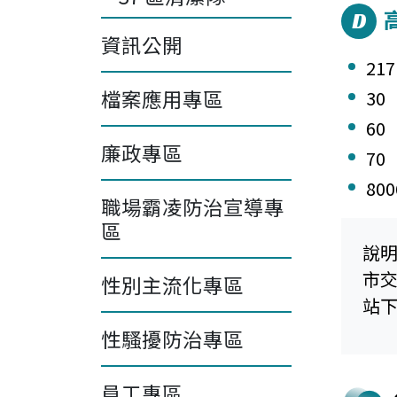
D
資訊公開
21
檔案應用專區
30
6
廉政專區
7
80
職場霸凌防治宣導專
區
說
市
性別主流化專區
站
性騷擾防治專區
員工專區