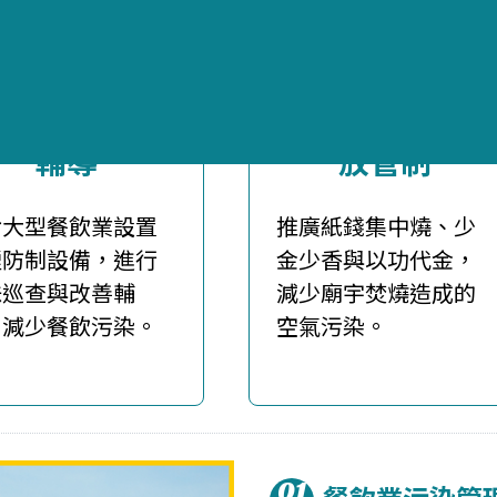
飲業污染管理
民俗活動污染排
輔導
放管制
對大型餐飲業設置
推廣紙錢集中燒、少
煙防制設備，進行
金少香與以功代金，
味巡查與改善輔
減少廟宇焚燒造成的
，減少餐飲污染。
空氣污染。
01