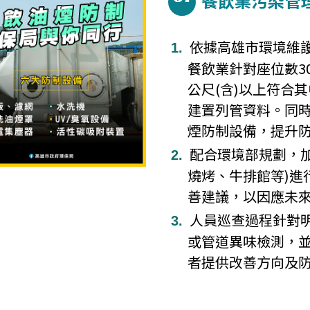
餐飲業污染管
依據高雄市環境維
餐飲業針對座位數30
公尺(含)以上符合
建置列管資料。同
煙防制設備，提升
配合環境部規劃，
燒烤、牛排館等)進
善建議，以因應未
人員巡查過程針對
或管道異味檢測，
者提供改善方向及