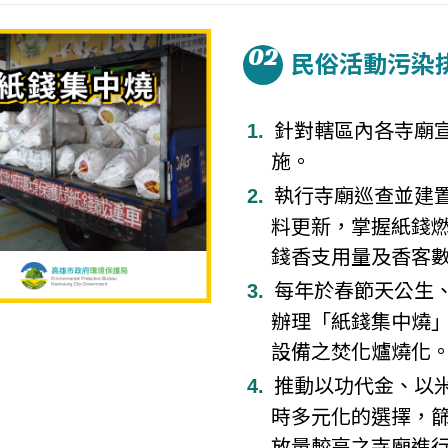
02
民俗活動污染
針對轄區內各寺廟
施。
執行寺廟巡查並建
料更新，掌握紙錢
錢香支用量及香客
每年於春節天公生
辦理「紙錢集中燒
設備之焚化爐燒化
推動以功代金、以
時多元化的選擇，
放量較高之寺廟進