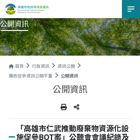
選
公開資訊
首頁
行政資訊
資訊公開
廉政促參資訊公開平臺
公開資訊
公開資訊
「高雄市仁武推動廢棄物資源化設
施促參BOT案」公聽會會議紀錄及