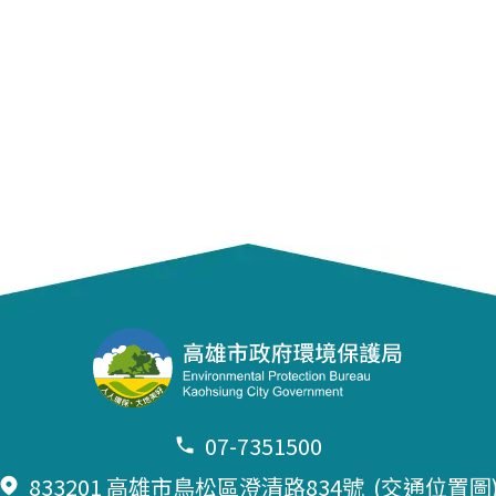
07-7351500
833201 高雄市鳥松區澄清路834號
(交通位置圖