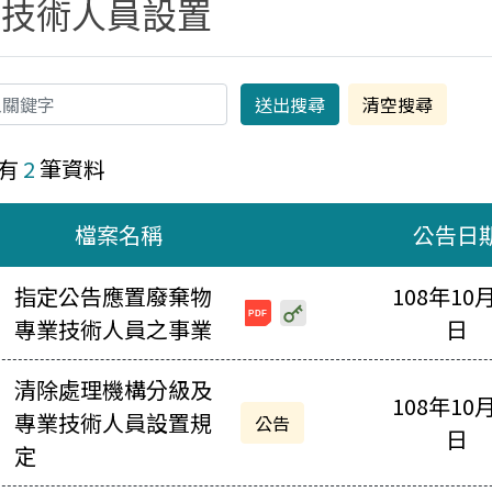
業技術人員設置
有
2
筆資料
檔案名稱
公告日
指定公告應置廢棄物
108年10
202506131750033910665
專業技術人員之事業
日
載-列表
清除處理機構分級及
108年10
專業技術人員設置規
公告
日
定