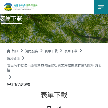
選
表單下載
首頁
便民服務
表單下載
表單下載
環境衛生
隨自來水徵收一般廢棄物清除處理費之免徵退費作業相關申請表
格
免徵清除處理費
表單下載