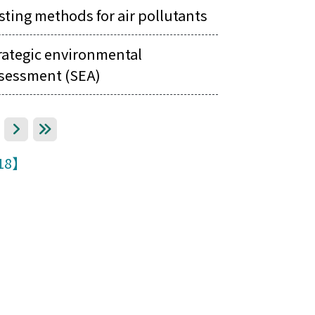
sting methods for air pollutants
rategic environmental
sessment (SEA)
下一頁
最後一頁
18】