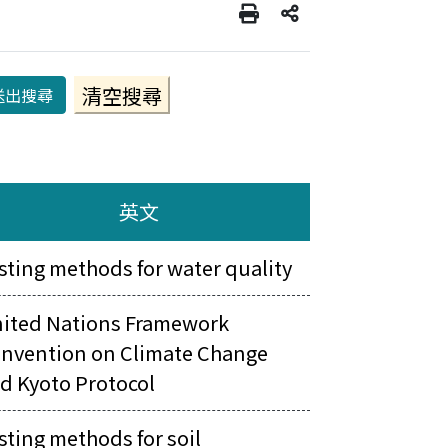
英文
sting methods for water quality
ited Nations Framework
nvention on Climate Change
d Kyoto Protocol
sting methods for soil