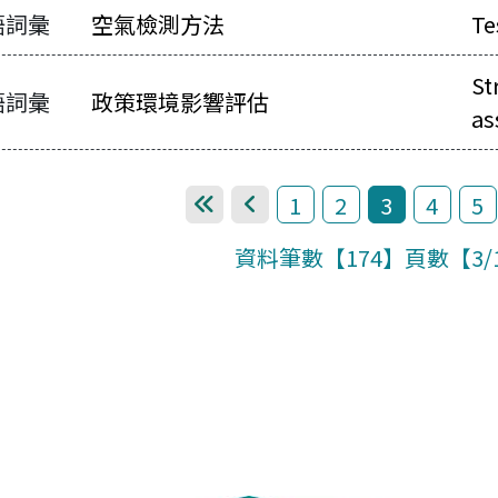
語詞彙
空氣檢測方法
Te
St
語詞彙
政策環境影響評估
as
1
2
3
4
5
第一頁
上一頁
資料筆數【174】頁數【3/