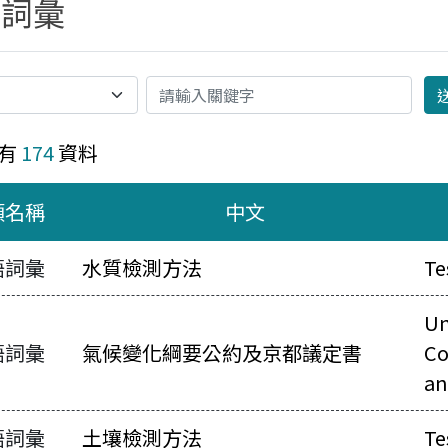
語詞彙
關鍵字
有
174
資料
類名稱
中文
語詞彙
水質檢測方法
Te
Un
語詞彙
氣候變化綱要公約及京都議定書
Co
an
語詞彙
土壤檢測方法
Te