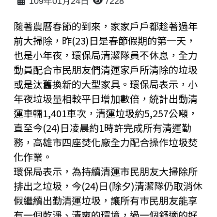
109年01月24日
7228
隨著農曆春節的到來，家家戶戶都趁著過年
前大掃除，昨(23)日是春節假期的第一天，
也是小年夜，環保局清潔隊員不休息，全力
動員配合市民朋友們清運家戶所清除的垃圾
或是汰舊換新的大型家具。環保局表示，小
年夜垃圾量相較平日增加數倍，統計出動清
運車輛1,401車次，清運垃圾約5,257公噸，
直至今(24)日凌晨約1時許完成所有清運勤
務，高雄市四座焚化廠全力配合操作垃圾焚
化作業。
環保局表示，為持續清運市民朋友大掃除所
排出之垃圾，今(24)日(除夕)清潔隊仍取消休
假繼續出勤清運垃圾，讓所有巿民朋友能享
有一個乾淨、清爽的環境，過一個舒適的好