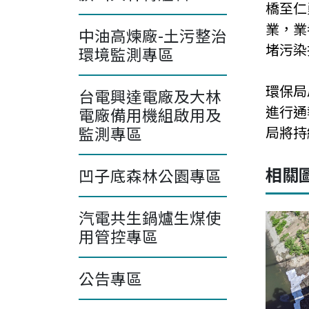
橋至仁
業，業
中油高煉廠-土污整治
堵污染
環境監測專區
環保局
台電興達電廠及大林
進行通
電廠備用機組啟用及
監測專區
局將持
相關
凹子底森林公園專區
汽電共生鍋爐生煤使
用管控專區
公告專區