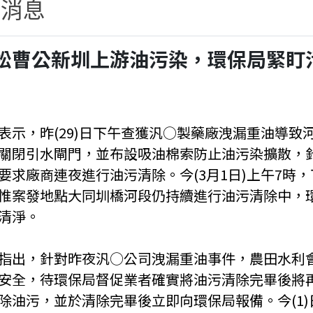
新消息
松曹公新圳上游油污染，環保局緊盯
表示，昨(29)日下午查獲汎○製藥廠洩漏重油導
關閉引水閘門，並布設吸油棉索防止油污染擴散，
要求廠商連夜進行油污清除。今(3月1日)上午7時
惟案發地點大同圳橋河段仍持續進行油污清除中，
清淨。
指出，針對昨夜汎○公司洩漏重油事件，農田水利
安全，待環保局督促業者確實將油污清除完畢後將
除油污，並於清除完畢後立即向環保局報備。今(1