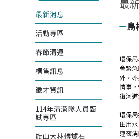
最
最新消息
鳥
活動專區
春節清運
環保局
會緊急
標售訊息
外，亦
情事，
徵才資訊
復河道
114年清潔隊人員甄
環保局
試專區
田用水
連夜清
旗山大林轉爐石