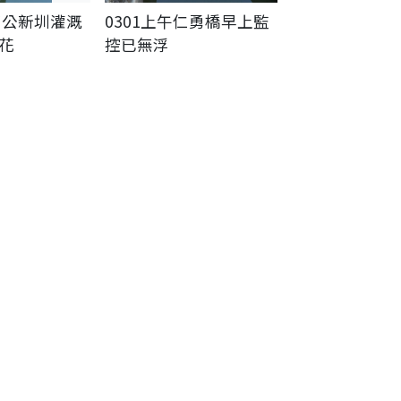
曹公新圳灌溉
0301上午仁勇橋早上監
花
控已無浮