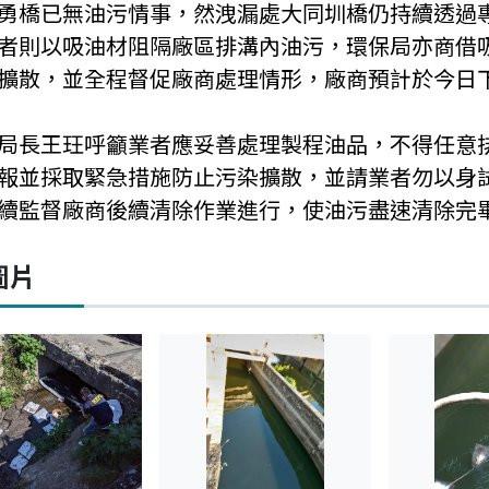
勇橋已無油污情事，然洩漏處大同圳橋仍持續透過
者則以吸油材阻隔廠區排溝內油污，環保局亦商借
擴散，並全程督促廠商處理情形，廠商預計於今日
局長王玨呼籲業者應妥善處理製程油品，不得任意
報並採取緊急措施防止污染擴散，並請業者勿以身
續監督廠商後續清除作業進行，使油污盡速清除完
圖片