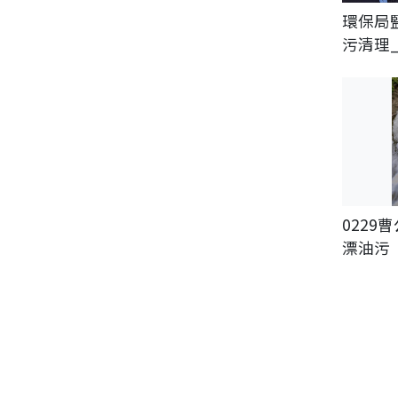
環保局
污清理
0229
漂油污