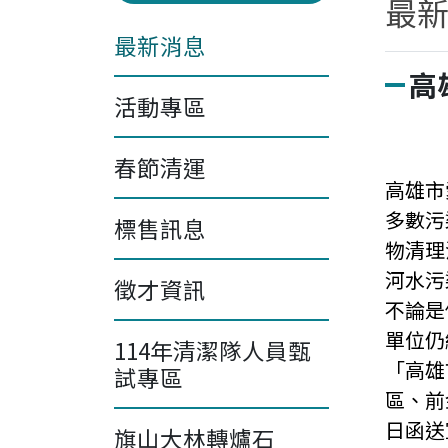
最
最新消息
高
活動專區
春節清運
高雄市
多數污
標售訊息
物清理
河水污
徵才資訊
不論是
單位仍
114年清潔隊人員甄
「高雄
試專區
區、前
日函送
旗山大林轉爐石