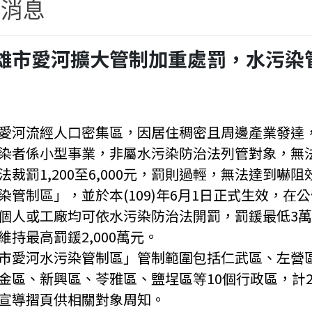
新消息
雄市愛河擴大管制加重處罰，水污染
愛河流經人口密集區，因居住稠密且周邊產業發達
染者係小型事業，非屬水污染防治法列管對象，無
法裁罰1,200至6,000元，罰則過輕，無法達到
染管制區」，並於本(109)年6月1日正式生效，
個人或工廠均可依水污染防治法開罰，罰鍰最低3萬
維持最高罰鍰2,000萬元。
市愛河水污染管制區」管制範圍包括仁武區、左營
金區、新興區、苓雅區、鹽埕區等10個行政區，計22
宣導摺頁供相關對象周知。