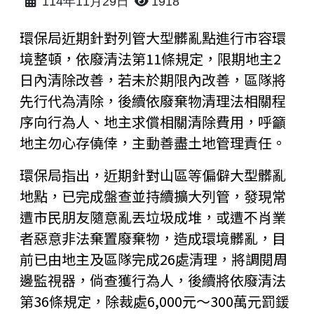
114年11月29日
1918
環保局近期針對列管大型髒亂點進行市容環
境整頓，依廢清法第11條規定，限期地主2
日內清除改善，若未於期限內改善，區隊將
先行代為清除，後續依廢棄物清理法相關程
序向行為人、地主求償相關清除費用，呼籲
地主勿心存僥倖，主動善盡土地管理責任。
環保局指出，近期針對山區等偏僻大型髒亂
地點，已完成盤查並持續擴大列管，發現常
遭市民朋友隨意亂丟垃圾成堆，或遭不肖業
者惡意非法棄置廢棄物，造成環境髒亂，目
前已由地主及區隊完成26處清理，將調閱周
邊監視器，倘查獲行為人，後續將依廢清法
第36條規定，除裁處6,000元～300萬元罰鍰