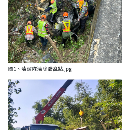
圖1、清潔隊清除髒亂點.jpg