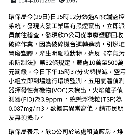
114年10月29日
1957
環保局今(29日)日15時12分透過AI雲端監控
系統，發現大發工業區有黑煙竄出，立即派
員前往稽查，發現欣O公司從事廢塑膠回收
破碎作業，因為破碎機台運轉過熱，引燃堆
置廢塑膠，產生明顯粒狀物，違反《空氣污
染防制法》第32條規定，裁處10萬至500萬
元罰鍰。今日下午15時37分火勢撲滅，空污
小組立即到場進行環境監測，五用氣體偵測
器揮發性有機物(VOC)未檢出，火焰離子偵
測器(FID)為3.9ppm ，總懸浮微粒(TSP)為
0.087mg/m3，數據無異常高值，請市民朋
友無須擔心。
環保局表示，欣O公司於該處租賃廠房，堆