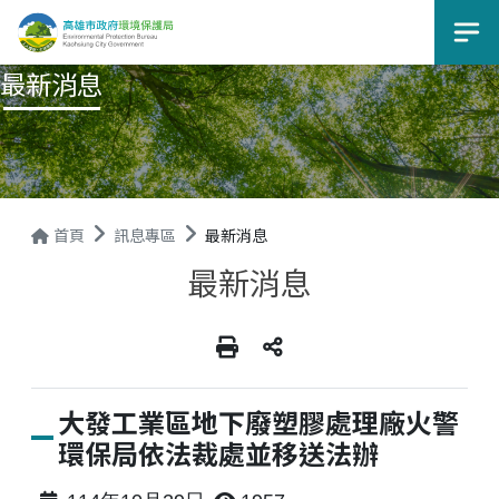
選
最新消息
首頁
訊息專區
最新消息
最新消息
大發工業區地下廢塑膠處理廠火警
環保局依法裁處並移送法辦