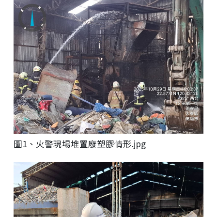
圖1、火警現場堆置廢塑膠情形.jpg